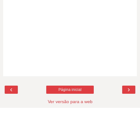
‹
›
Página inicial
Ver versão para a web