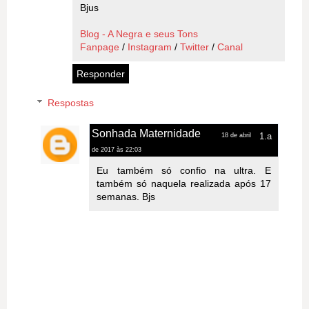
Bjus
Blog - A Negra e seus Tons
Fanpage
/
Instagram
/
Twitter
/
Canal
Responder
Respostas
Sonhada Maternidade
18 de abril
de 2017 às 22:03
Eu também só confio na ultra. E
também só naquela realizada após 17
semanas. Bjs