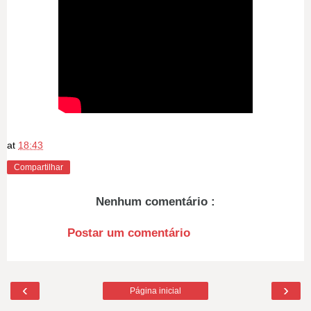
at
18:43
Compartilhar
Nenhum comentário :
Postar um comentário
‹
›
Página inicial