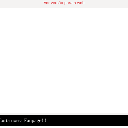
Ver versão para a web
Curta nossa Fanpage!!!