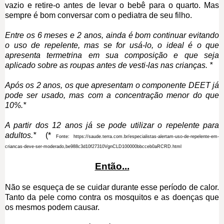
vazio e retire-o antes de levar o bebê para o quarto. Mas
sempre é bom conversar com o pediatra de seu filho.
Entre os 6 meses e 2 anos, ainda é bom continuar evitando
o uso de repelente, mas se for usá-lo, o ideal é o que
apresenta termetrina em sua composição e que seja
aplicado sobre as roupas antes de vesti-las nas crianças. *
Após os 2 anos, os que apresentam o componente DEET já
pode ser usado, mas com a concentração menor do que
10%.*
A partir dos 12 anos já se pode utilizar o repelente para
adultos.*
(*
Fonte: https://saude.terra.com.br/especialistas-alertam-uso-de-repelente-em-
criancas-deve-ser-moderado,be988c3d10f27310VgnCLD100000bbcceb0aRCRD.html
Então...
Não se esqueça de se cuidar durante esse período de calor.
Tanto da pele como contra os mosquitos e as doenças que
os mesmos podem causar.