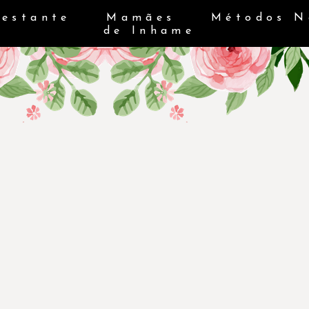
Gestante
Mamães
Métodos N
de Inhame