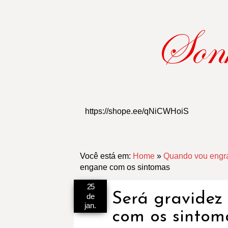
https://shope.ee/qNiCWHoiS
Você está em:
Home
»
Quando vou engr
engane com os sintomas
25
Será gravide
de
jan.
com os sintom