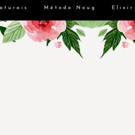
aturais
Método Noug
Elixir