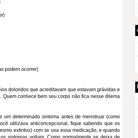
s
or)
as podem ocorrer)
eios doloridos que acreditavam que estavam grávidas e
. Quem conhece bem seu corpo não fica nesse dilema
ve um determinado sintoma antes de menstruar (como
ocê utilizava anticoncepcional, fique sabendo que os
esmo extintos) com se usa essa medicação, e quando
, os sintomas voltam. Como normalmente se deixa de