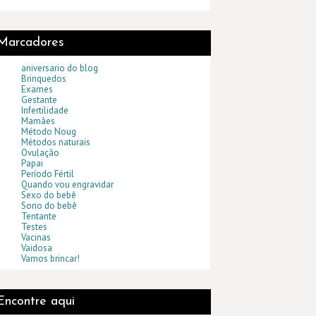
Marcadores
aniversario do blog
Brinquedos
Exames
Gestante
Infertilidade
Mamães
Método Noug
Métodos naturais
Ovulação
Papai
Período Fértil
Quando vou engravidar
Sexo do bebê
Sono do bebê
Tentante
Testes
Vacinas
Vaidosa
Vamos brincar!
Encontre aqui