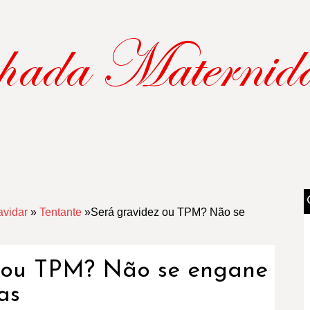
avidar
»
Tentante
»
Será gravidez ou TPM? Não se
z ou TPM? Não se engane
as