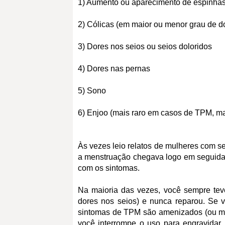
1) Aumento ou aparecimento de espinha
2) Cólicas (em maior ou menor grau de d
3) Dores nos seios ou seios doloridos
4) Dores nas pernas
5) Sono
6) Enjoo (mais raro em casos de TPM, m
Às vezes leio relatos de mulheres com s
a menstruação chegava logo em seguida
com os sintomas.
Na maioria das vezes, você sempre te
dores nos seios) e nunca reparou. Se v
sintomas de TPM são amenizados (ou m
você interrompe o uso para engravidar