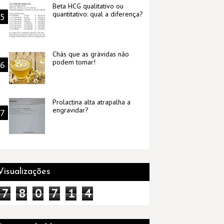
Beta HCG qualitativo ou
quantitativo: qual a diferença?
Chás que as grávidas não
podem tomar!
Prolactina alta atrapalha a
engravidar?
Visualizações
7
8
0
7
1
4