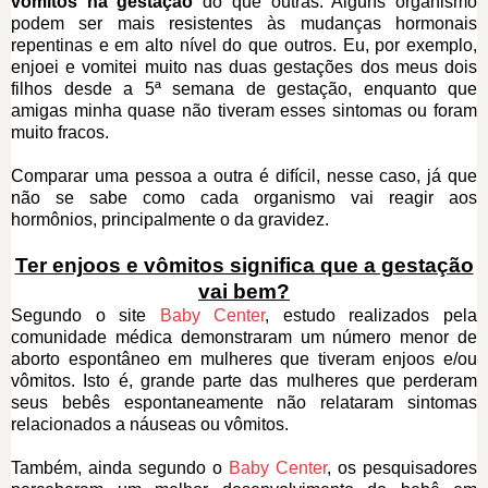
vômitos na gestação
do que outras. Alguns organismo
podem ser mais resistentes às mudanças hormonais
repentinas e em alto nível do que outros. Eu, por exemplo,
enjoei e vomitei muito nas duas gestações dos meus dois
filhos desde a 5ª semana de gestação, enquanto que
amigas minha quase não tiveram esses sintomas ou foram
muito fracos.
Comparar uma pessoa a outra é difícil, nesse caso, já que
não se sabe como cada organismo vai reagir aos
hormônios, principalmente o da gravidez.
Ter enjoos e vômitos significa que a gestação
vai bem?
Segundo o site
Baby Center
, estudo realizados pela
comunidade médica demonstraram um número menor de
aborto espontâneo em mulheres que tiveram enjoos e/ou
vômitos. Isto é, grande parte das mulheres que perderam
seus bebês espontaneamente não relataram sintomas
relacionados a náuseas ou vômitos.
Também, ainda segundo o
Baby Center
, os pesquisadores