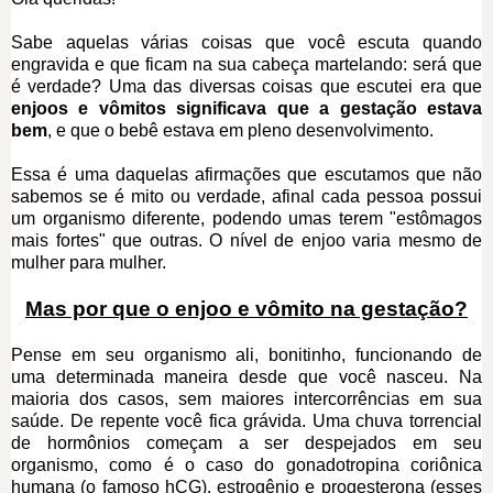
Sabe aquelas várias coisas que você escuta quando
engravida e que ficam na sua cabeça martelando: será que
é verdade? Uma das diversas coisas que escutei era que
enjoos e vômitos significava que a gestação estava
bem
, e que o bebê estava em pleno desenvolvimento.
Essa é uma daquelas afirmações que escutamos que não
sabemos se é mito ou verdade, afinal cada pessoa possui
um organismo diferente, podendo umas terem "estômagos
mais fortes" que outras. O nível de enjoo varia mesmo de
mulher para mulher.
Mas por que o enjoo e vômito na gestação?
Pense em seu organismo ali, bonitinho, funcionando de
uma determinada maneira desde que você nasceu. Na
maioria dos casos, sem maiores intercorrências em sua
saúde. De repente você fica grávida. Uma chuva torrencial
de hormônios começam a ser despejados em seu
organismo, como é o caso do gonadotropina coriônica
humana (o famoso hCG), estrogênio e progesterona (esses