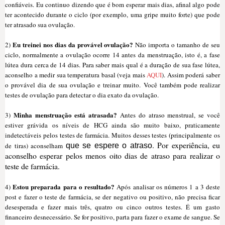
confiáveis. Eu continuo dizendo que é bom esperar mais dias, afinal algo pode
ter acontecido durante o ciclo (por exemplo, uma gripe muito forte) que pode
ter atrasado sua ovulação.
Eu treinei nos dias da provável ovulação?
2)
Não importa o tamanho de seu
ciclo, normalmente a ovulação ocorre 14 antes da menstruação, isto é, a fase
lútea dura cerca de 14 dias. Para saber mais qual é a duração de sua fase lútea,
aconselho a medir sua temperatura basal (veja mais
AQUI
). Assim poderá saber
o provável dia de sua ovulação e treinar muito. Você também pode realizar
testes de ovulação para detectar o dia exato da ovulação.
Minha me
nstrua
ção está atrasada?
3)
Antes do atr
a
so me
n
strual, se você
estiver grávida os níveis de HCG ainda são muito baixo, praticamente
indetectáv
eis pelos testes de farmácia. Mu
itos desses testes (principalmente os
. Por experiência
, eu
de tiras) aconselh
am
que se espere o atraso
aconselho esperar pelos men
os oito d
ias de atraso para realizar o
teste de farmácia.
Estou prepar
ada para o resultado?
4)
Após analisar os n
úmeros 1 a 3 deste
post
e fazer o teste de farmácia, se der negativo ou positivo
, não precisa ficar
desesperada e fazer mais três
, quatro ou cinco outros testes. É um gasto
financeiro desnecessário. Se for positivo, parta para fazer o exame de sangue
.
S
e