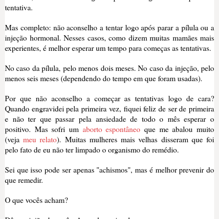
tentativa.
Mas completo: não aconselho a tentar logo após parar a pílula ou a
injeção hormon
a
l. Nesses casos, como
dizem
muitas mamães mais
experientes, é melhor esper
ar um tempo para começas as tentativas.
No caso da pílula, pe
lo menos dois meses. No caso da injeção, pelo
menos seis meses (depend
e
ndo do tem
p
o
em que foram usadas).
Por
que não a
conselho
a começar as tentativas logo de ca
ra?
Quando engravidei
pela primeira vez, fiquei feliz de ser de primeira
e não
ter que p
assar pela
ansiedade de todo o mês esperar o
positivo. Mas sofri um
aborto espontân
eo
que me abalou muito
(veja
meu relato
). Muitas mulheres mais velhas disseram que foi
p
elo fato de eu não ter limpado o
organismo do remédio.
Sei que isso pode ser apenas
"ac
h
ismos"
, mas é melhor
prevenir
do
que remedir
.
O que
vocês acham?