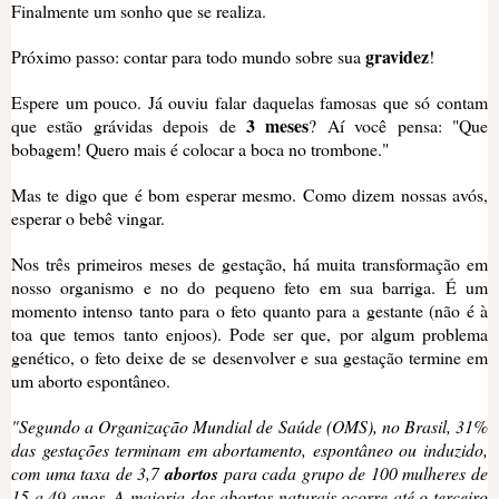
Finalmente um sonho que se realiza.
gravidez
Próximo passo: contar para todo mundo sobre sua
!
Espere um pouco. Já ouviu falar daquelas famosas que só contam
3 meses
que estão grávidas depois de
? Aí você pensa: "Que
bobagem! Quero mais é colocar a boca no trombone."
Mas te digo que é bom esperar mesmo. Como dizem nossas avós,
esperar o bebê vingar.
Nos três primeiros meses de gestação, há muita transformação em
nosso organismo e no do pequeno feto em sua barriga. É um
momento intenso tanto para o feto quanto para a gestante (não é à
toa que temos tanto enjoos). Pode ser que, por algum problema
genético, o feto deixe de se desenvolver e sua gestação termine em
um aborto espontâneo.
"Segundo a Organização Mundial de Saúde (OMS), no Brasil, 31%
das gestações terminam em abortamento, espontâneo ou induzido,
com uma taxa de 3,7
abortos
para cada grupo de 100 mulheres de
15 a 49 anos. A maioria dos abortos naturais ocorre até o terceiro