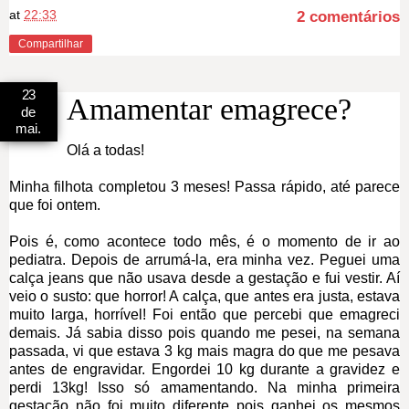
at
22:33
2 comentários
Compartilhar
23
Amamentar emagrece?
de
mai.
Olá a todas!
Minha filhota completou 3 meses! Passa rápido, até parece
que foi ontem.
Pois é, como acontece todo mês, é o momento de ir ao
pediatra. Depois de arrumá-la, era minha vez. Peguei uma
calça jeans que não usava desde a gestação e fui vestir. Aí
veio o susto: que horror! A calça, que antes era justa, estava
muito larga, horrível! Foi então que percebi que emagreci
demais. Já sabia disso pois quando me pesei, na semana
passada, vi que estava 3 kg mais magra do que me pesava
antes de engravidar. Engordei 10 kg durante a gravidez e
perdi 13kg! Isso só amamentando. Na minha primeira
gestação não foi muito diferente pois ganhei os mesmos