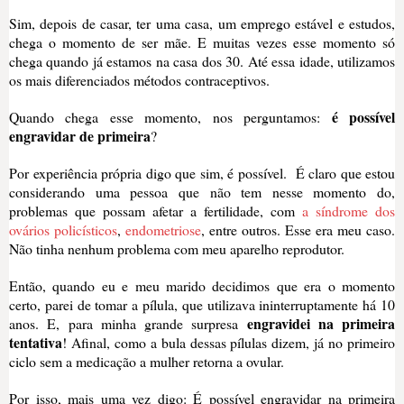
Sim, depois de casar, ter uma casa, um emprego estável e estudos,
chega o momento de ser mãe. E muitas vezes esse momento só
chega quando já estamos na casa dos 30. Até essa idade, utilizamos
os mais diferenciados métodos contraceptivos.
é possível
Quando chega esse momento, nos perguntamos:
engravidar de primeira
?
Por experiência própria digo que sim, é possível. É claro que estou
considerando uma pessoa que não tem nesse momento do,
problemas que possam afetar a fertilidade, com
a síndrome dos
ovários policísticos
,
endometriose
, entre outros.
Esse era meu caso.
Não tinha nenhum problema com meu aparelho rep
rodutor.
Então, quando
eu e meu marido de
cidimos que era o momento
certo, parei de tomar a pílula
, que utilizava ininterruptamente há
10
engravidei
na
primeira
anos. E, para minha grande surpresa
tentativa
! Afinal, como a
bula dessas pílulas diz
em, já no primeiro
ciclo sem a medicação a mulher retorna a
ovular.
Por isso, ma
is uma vez digo: É possível engravidar na primeira