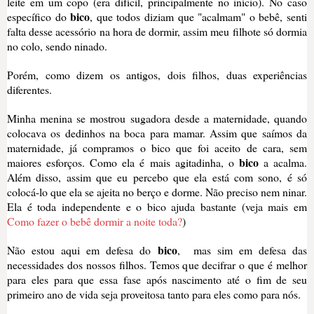
leite em um copo (era difícil, principalmente no início). No caso
bico
específico do
, que todos diziam que "acalmam" o bebê, senti
falta desse acessório na hora de dormir, assim meu filhote só dormia
no colo, sendo ninado.
Porém, como dizem os antigos, dois filhos, duas experiências
diferentes.
Minha menina se mostrou sugadora desde a maternidade, quando
colocava os dedinhos na boca para mamar. Assim que saímos da
maternidade, já compramos o bico que foi aceito de cara, sem
bico
maiores esforços. Como ela é mais agitadinha, o
a acalma.
Além disso, assim que eu percebo que ela está com sono, é só
colocá-lo que ela se ajeita no berço e dorme. Não preciso nem ninar.
Ela é toda independente e o bico ajuda bastante (veja mais em
Como fazer o bebê dormir a noite toda?
)
bico
Não estou aqui em defesa do
, mas sim em defesa das
necessidades dos nossos filhos. Temos que decifrar o que é melhor
para eles para que essa fase após nascimento até o fim de seu
primeiro ano de vida seja proveitosa tanto para eles como para nós.