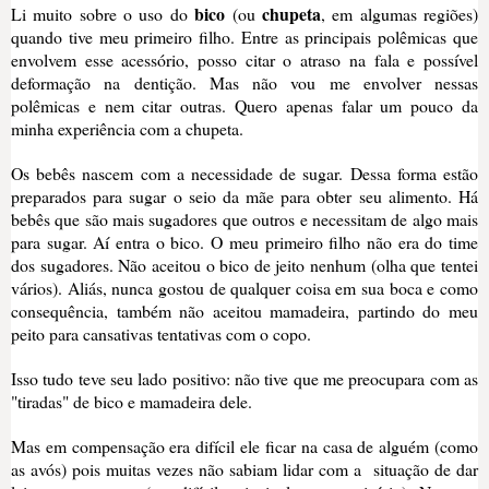
bico
chupeta
Li muito sobre o uso do
(ou
, em algumas regiões)
quando tive meu primeiro filho. Entre as principais polêmicas que
envolvem esse acessório, posso citar o atraso na fala e possível
deformação na dentição. Mas não vou me envolver nessas
polêmicas e nem citar outras. Quero apenas falar um pouco da
minha experiência com a chupeta.
Os bebês nascem com a necessidade de sugar. Dessa forma estão
preparados para sugar o seio da mãe para obter seu alimento. Há
bebês que são mais sugadores que outros e necessitam de algo mais
para sugar. Aí entra o bico. O meu primeiro filho não era do time
dos sugadores. Não aceitou o bico de jeito nenhum (olha que tentei
vários). Aliás, nunca gostou de qualquer coisa em sua boca e como
consequência, também não aceitou mamadeira, partindo do meu
peito para cansativas tentativas com o copo.
Isso tudo teve seu lado positivo: não tive que me preocupara com as
"tiradas" de bico e mamadeira dele.
Mas em compensação era difícil ele ficar na casa de alguém (como
as avós) pois muitas vezes não sabiam lidar com a situação de dar