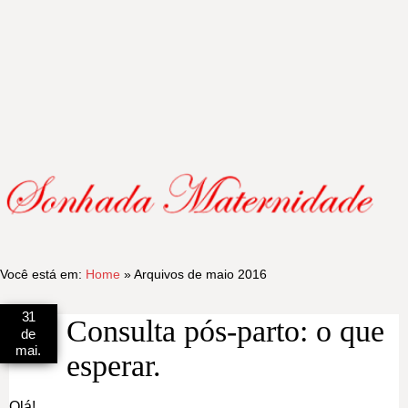
Você está em:
Home
» Arquivos de maio 2016
31
Consulta pós-parto: o que
de
mai.
esperar.
Olá!