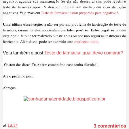
negativo, aguarde sua menstruação (se ela não descer, aí sim pode repetir o
teste de farmácia após
15 dias ou procure um médico em caso de outr
o
negativo). Veja mais em
Teste de farmácia: estou preparada para negativo?
.
Uma última obser
vação
: a não ser por um problema de
fa
bricação do teste de
falso positivo
Falso negativo
farmá
c
ia, r
aramente eles
apresentam um
.
podem
surgir pelo fato de ter realizado o teste antes ou por não seguir as inst
ruções do
fabrican
te. Alé
m disso
, pode ter ocorrido uma
ovulação tardia
.
Veja também o post
Teste de farmácia: qual devo comprar?
Gostou das dicas! Deixe um coment
ário ca
so
tenha dúvidas!
Até o próximo post.
Abraços.
at
18:34
3 comentários