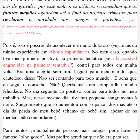
mês de gravidez, por esse motivo, os médicos recomendam que as
futuras mamães
aguardem até o final do primeiro trimestre para
revelarem
a novidade aos amigos e parentes."
(fonte:
http://www.vilamulher.com.br/familia/planejamento/anunciar-a-gravidez-medicos-recomendam-esperar-ate-
o-terceiro-mes-8-1-52-73.htm
l)
Pois é, isso é possível de acontecer e é muito doloroso (veja mais da
minha experiência em
Aborto espontâneo
). No meu caso, quando
tive meu primeiro positivo, na primeira tentativa (veja
É possível
engravidar na primeira tentativa?
contei para todos em minha
),
volta. Era uma alegria sem fim. Liguei para meu marido que,
cauteloso, disse: "Não sei contando para todo mundo". E acha que
eu segui o conselho. Não! Queria mais era compartilhar minha
felicidade. No dia seguinte ao positivo, contei para todos no meu
trabalho. Mas, nesse mesmo dia, tive um pequeno sangramento à
noite. Sangramento que só aumentou com o passar dos dias até o
dia da perda do meu bebê (chamo de bebê sim, apesar de os
médicos não concordarem).
Para muitos, principalmente pessoas mais antigas, pode haver o
famoso "olho gordo". Mas prefiro acreditar que não era para ser.