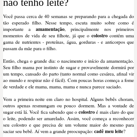
não tenho leite?
Você passa cerca de 40 semanas se preparando para a chegada do
tão esperado filho. Nesse tempo, escuta muito sobre como é
amamentação
importante a
, principalmente nos primeiros
colostro
momentos de vida de seu filhote, já que o
contém uma
gama de nutrientes - proteínas, água, gorduras - e anticorpos que
passam da mãe para o filho.
Então, chega o grande dia: o nascimento e início da amamentação.
Seu filho mama por instinto de sugar e provavelmente dormirá por
um tempo, cansado do parto (tanto normal como cesárea, afinal vir
ao mundo e respirar não é fácil). Com poucas horas começa a fome
de verdade e ele mama, mama, mama e nunca parece saciado.
Vem a primeira noite em claro no hospital. Alguns bebês choram,
outros apenas resmungam ou pouco dormem. Mas a vontade de
colostro
sugar está lá. Você fica sabendo que o
é mais claro do que
o leite, podendo ser amarelado. Assim, você começa a reconhecer
seu colostro e que precisa de um volume maior do mesmo para
cadê meu leite
saciar seu bebê. Aí vem a grande preocupação:
?